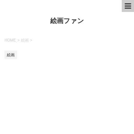
絵画ファン
HOME
>
絵画
>
絵画