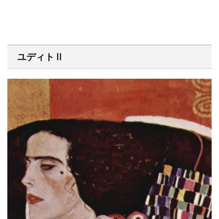
ユディトⅡ